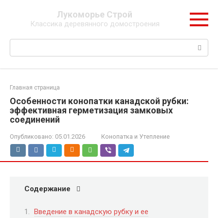
Перейти
Лукоморье Строй
к
Классика деревянного домостроения
контенту
Поиск:
Главная страница
Особенности конопатки канадской рубки:
эффективная герметизация замковых
соединений
Опубликовано:
05.01.2026
Конопатка и Утепление
Содержание
Введение в канадскую рубку и ее