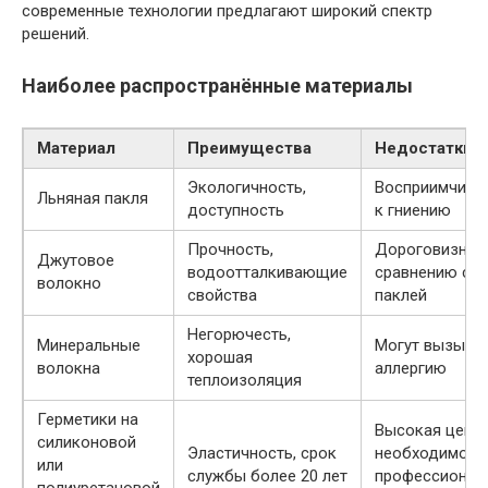
современные технологии предлагают широкий спектр
решений.
Наиболее распространённые материалы
Материал
Преимущества
Недостатки
Экологичность,
Восприимчиво
Льняная пакля
доступность
к гниению
Прочность,
Дороговизна 
Джутовое
водоотталкивающие
сравнению с
волокно
свойства
паклей
Негорючесть,
Минеральные
Могут вызыва
хорошая
волокна
аллергию
теплоизоляция
Герметики на
Высокая цена,
силиконовой
Эластичность, срок
необходимост
или
службы более 20 лет
профессионал
полиуретановой