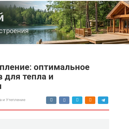
й
строения
пление: оптимальное
 для тепла и
и
а и Утепление