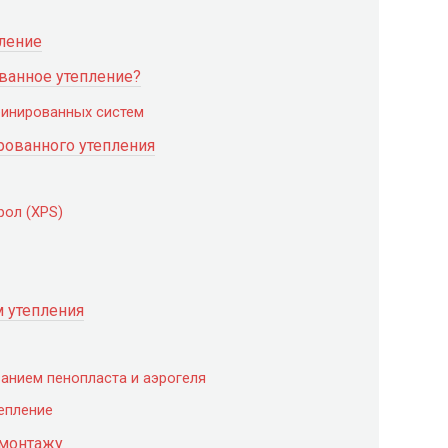
ление
ванное утепление?
бинированных систем
ованного утепления
ол (XPS)
 утепления
анием пенопласта и аэрогеля
епление
 монтажу