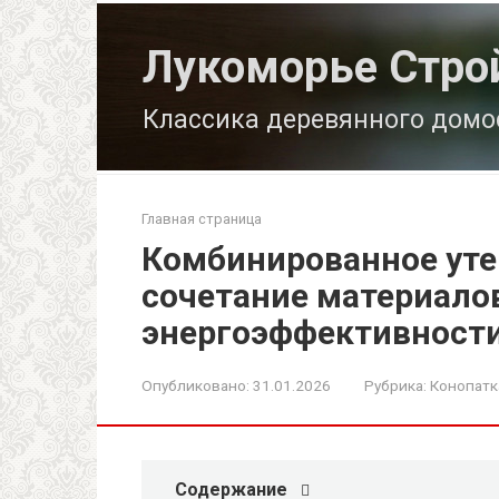
Перейти
к
Лукоморье Стро
контенту
Классика деревянного домо
Главная страница
Комбинированное уте
сочетание материалов
энергоэффективност
Опубликовано:
31.01.2026
Рубрика:
Конопатк
Содержание