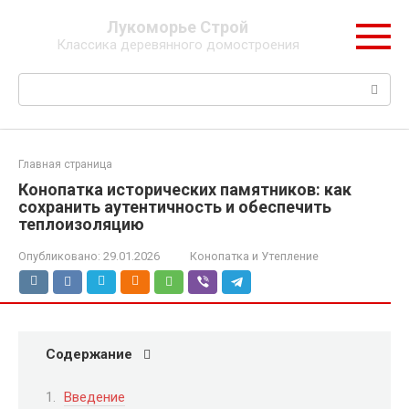
Перейти
Лукоморье Строй
к
Классика деревянного домостроения
контенту
Поиск:
Главная страница
Конопатка исторических памятников: как
сохранить аутентичность и обеспечить
теплоизоляцию
Опубликовано:
29.01.2026
Конопатка и Утепление
Содержание
Введение