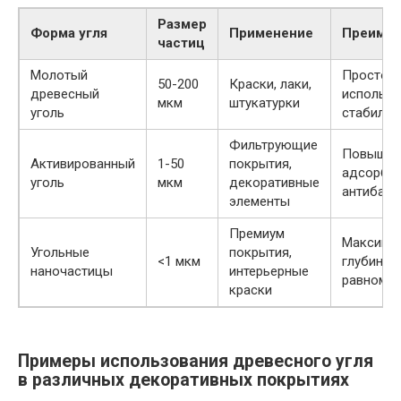
Размер
Форма угля
Применение
Преиму
частиц
Молотый
Простот
50-200
Краски, лаки,
древесный
использо
мкм
штукатурки
уголь
стабильн
Фильтрующие
Повышен
Активированный
1-50
покрытия,
адсорбци
уголь
мкм
декоративные
антибакт
элементы
Премиум
Максима
Угольные
покрытия,
<1 мкм
глубина ц
наночастицы
интерьерные
равномер
краски
Примеры использования древесного угля
в различных декоративных покрытиях