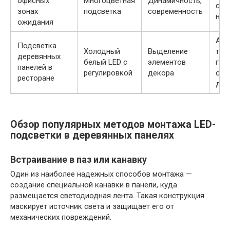
офисных
Многоцветная
Динамичность,
соз
зонах
подсветка
современность
нас
ожидания
Акц
Подсветка
Холодный
Выделение
тек
деревянных
белый LED с
элементов
глу
панелей в
регулировкой
декора
отт
ресторане
дер
Обзор популярных методов монтажа LED-
подсветки в деревянных панелях
Встраивание в паз или канавку
Один из наиболее надежных способов монтажа —
создание специальной канавки в панели, куда
размещается светодиодная лента. Такая конструкция
маскирует источник света и защищает его от
механических повреждений.