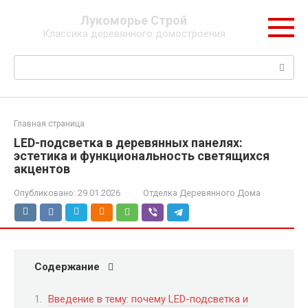
Перейти
Лукоморье Строй
к
Классика деревянного домостроения
контенту
Поиск:
Главная страница
LED-подсветка в деревянных панелях:
эстетика и функциональность светящихся
акцентов
Опубликовано:
29.01.2026
Отделка Деревянного Дома
Содержание
Введение в тему: почему LED-подсветка и