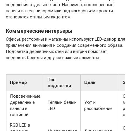
выделения отдельных зон. Например, подсвеченные
панели за телевизором или над изголовьем кровати
становятся стильным акцентом.
Коммерческие интерьеры
Офисы, рестораны и магазины используют LED-декор для
привлечения внимания и создания современного образа.
Подсветка деревянных стен или витрин помогает
выделять бренды и другие важные элементы.
Тип
Пример
Цель
Эф
подсветки
Подсвеченные
Соз
деревянные
Тёплый белый
Уют и
мяг
панели в
LED
расслабление
рас
гостиной
све
RGB LED в
Сме