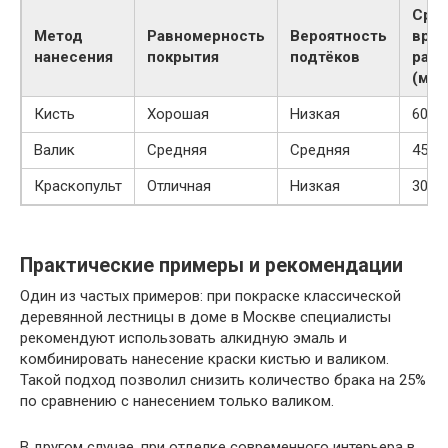
Сре
Метод
Равномерность
Вероятность
вре
нанесения
покрытия
подтёков
раб
(мин
Кисть
Хорошая
Низкая
60
Валик
Средняя
Средняя
45
Краскопульт
Отличная
Низкая
30
Практические примеры и рекомендации
Один из частых примеров: при покраске классической
деревянной лестницы в доме в Москве специалисты
рекомендуют использовать алкидную эмаль и
комбинировать нанесение краски кистью и валиком.
Такой подход позволил снизить количество брака на 25%
по сравнению с нанесением только валиком.
В другом случае, при отделке современного интерьера в