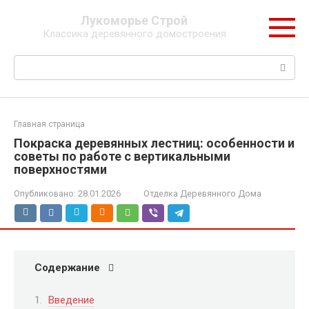
Перейти
Лукоморье Строй
к
Классика деревянного домостроения
контенту
Поиск:
Главная страница
Покраска деревянных лестниц: особенности и
советы по работе с вертикальными
поверхностями
Опубликовано:
28.01.2026
Отделка Деревянного Дома
Содержание
Введение