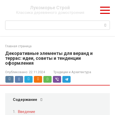
Перейти
Лукоморье Строй
к
Классика деревянного домостроения
контенту
Поиск:
Главная страница
Декоративные элементы для веранд и
террас: идеи, советы и тенденции
оформления
Опубликовано:
22.11.2024
Традиции и Архитектура
Содержание
Введение