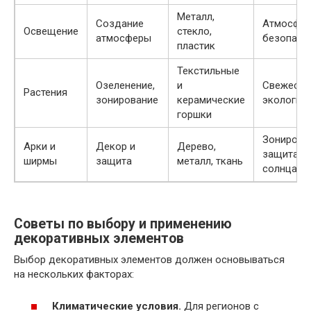
Металл,
Создание
Атмосфер
Освещение
стекло,
атмосферы
безопасн
пластик
Текстильные
Озеленение,
и
Свежесть
Растения
зонирование
керамические
экологич
горшки
Зонирова
Арки и
Декор и
Дерево,
защита о
ширмы
защита
металл, ткань
солнца
Советы по выбору и применению
декоративных элементов
Выбор декоративных элементов должен основываться
на нескольких факторах:
Климатические условия.
Для регионов с