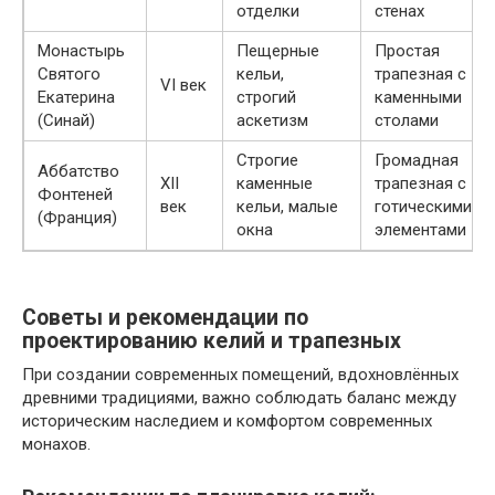
отделки
стенах
Монастырь
Пещерные
Простая
Святого
кельи,
трапезная с
VI век
Екатерина
строгий
каменными
(Синай)
аскетизм
столами
Строгие
Громадная
Аббатство
XII
каменные
трапезная с
Фонтеней
век
кельи, малые
готическими
(Франция)
окна
элементами
Советы и рекомендации по
проектированию келий и трапезных
При создании современных помещений, вдохновлённых
древними традициями, важно соблюдать баланс между
историческим наследием и комфортом современных
монахов.