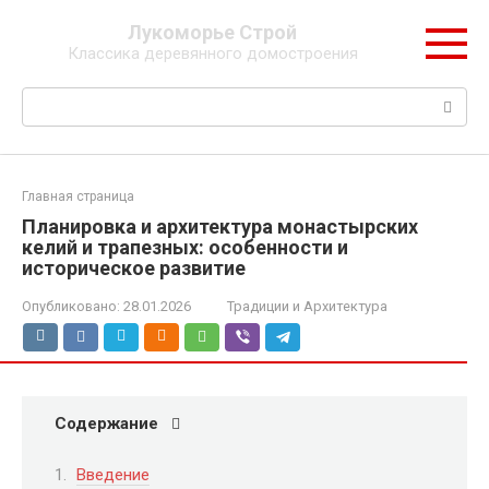
Перейти
Лукоморье Строй
к
Классика деревянного домостроения
контенту
Поиск:
Главная страница
Планировка и архитектура монастырских
келий и трапезных: особенности и
историческое развитие
Опубликовано:
28.01.2026
Традиции и Архитектура
Содержание
Введение