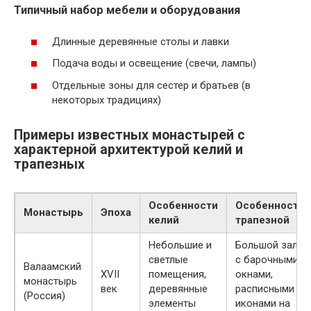
Типичный набор мебели и оборудования
Длинные деревянные столы и лавки
Подача воды и освещение (свечи, лампы)
Отдельные зоны для сестер и братьев (в
некоторых традициях)
Примеры известных монастырей с
характерной архитектурой келий и
трапезных
Особенности
Особенности
Монастырь
Эпоха
келий
трапезной
Небольшие и
Большой зал
светлые
с барочными
Валаамский
XVII
помещения,
окнами,
монастырь
век
деревянные
расписными
(Россия)
элементы
иконами на