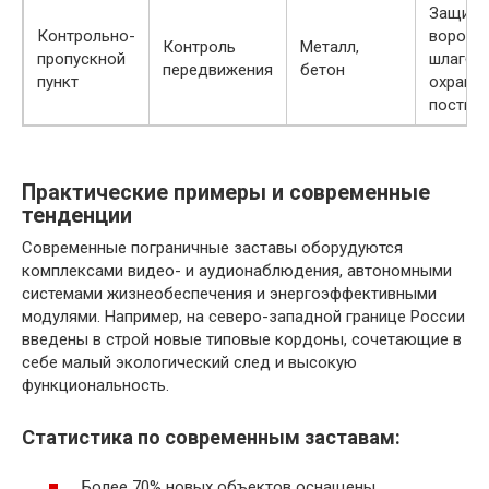
Защитн
Контрольно-
ворота,
Контроль
Металл,
пропускной
шлагба
передвижения
бетон
пункт
охранн
посты
Практические примеры и современные
тенденции
Современные пограничные заставы оборудуются
комплексами видео- и аудионаблюдения, автономными
системами жизнеобеспечения и энергоэффективными
модулями. Например, на северо-западной границе России
введены в строй новые типовые кордоны, сочетающие в
себе малый экологический след и высокую
функциональность.
Статистика по современным заставам:
Более 70% новых объектов оснащены