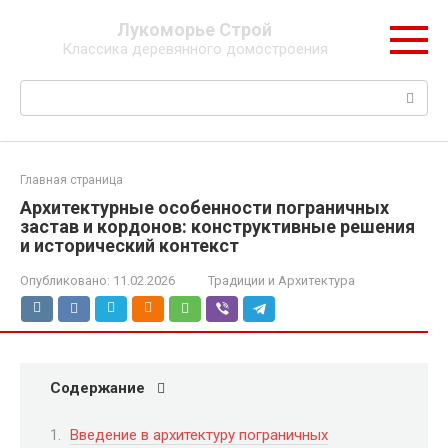
Перейти
Лукоморье Строй
к
Классика деревянного домостроения
контенту
Поиск:
Главная страница
Архитектурные особенности пограничных
застав и кордонов: конструктивные решения
и исторический контекст
Опубликовано:
11.02.2026
Традиции и Архитектура
Содержание
Введение в архитектуру пограничных