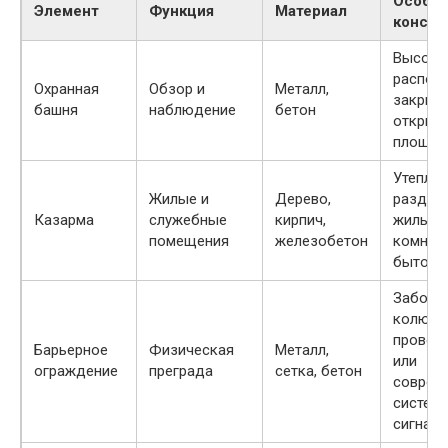
Особен
Элемент
Функция
Материал
констр
Высоко
распол
Охранная
Обзор и
Металл,
закрыта
башня
наблюдение
бетон
открыт
площад
Утеплен
Жилые и
Дерево,
разделе
Казарма
служебные
кирпич,
жилые
помещения
железобетон
комнат
бытовы
Заборы
колюче
провол
Барьерное
Физическая
Металл,
или
ограждение
преграда
сетка, бетон
соврем
систем
сигнал