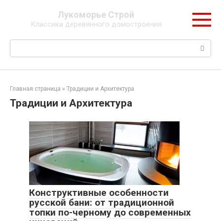
Перейти
Лукоморье Строй
к
Классика деревянного домостроения
контенту
Поиск:
Главная страница
»
Традиции и Архитектура
Традиции и Архитектура
Конструктивные особенности
русской бани: от традиционной
топки по-черному до современных