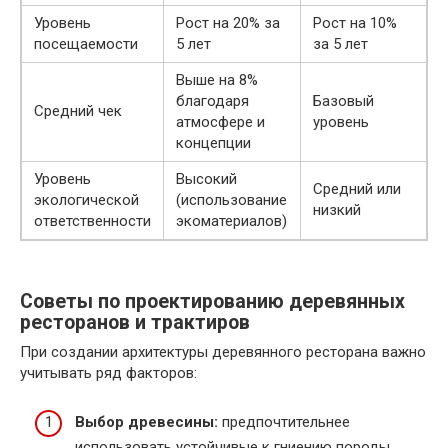
Уровень
Рост на 20% за
Рост на 10%
посещаемости
5 лет
за 5 лет
Выше на 8%
благодаря
Базовый
Средний чек
атмосфере и
уровень
концепции
Уровень
Высокий
Средний или
экологической
(использование
низкий
ответственности
экоматериалов)
Советы по проектированию деревянных
ресторанов и трактиров
При создании архитектуры деревянного ресторана важно
учитывать ряд факторов:
Выбор древесины:
предпочтительнее
использовать устойчивые к гниению породы