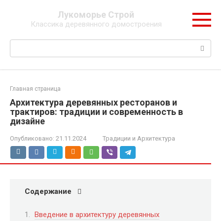
Перейти
Лукоморье Строй
к
Классика деревянного домостроения
контенту
Поиск:
Главная страница
Архитектура деревянных ресторанов и
трактиров: традиции и современность в
дизайне
Опубликовано:
21.11.2024
Традиции и Архитектура
Содержание
Введение в архитектуру деревянных