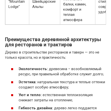
“Mountain
Швейцарские
стиль с
балки, камин,
Lodge”
Альпы
совре
комфорт и
удобст
теплая
атмосфера
Преимущества деревянной архитектуры
для ресторанов и трактиров
Дерево в строительстве ресторанов и таверн — это не
только красота, но и практичность:
Экологичность:
древесина – возобновляемый
ресурс, при правильной обработке служит долго;
Эстетика:
натуральная текстура и теплые оттенки
создают особую атмосферу;
Уют и тепло:
естественная теплоизоляция
снижает затраты на отопление;
Гибкость дизайна:
дерево легко поддается