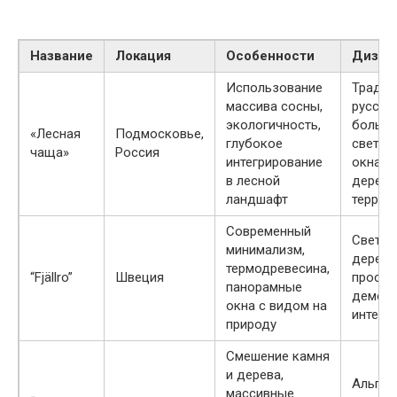
Название
Локация
Особенности
Дизай
Использование
Тради
массива сосны,
русский
экологичность,
больш
«Лесная
Подмосковье,
глубокое
светлы
чаща»
Россия
интегрирование
окнами
в лесной
деревя
ландшафт
террас
Современный
Светло
минимализм,
дерево
термодревесина,
“Fjällro”
Швеция
просты
панорамные
демок
окна с видом на
интерь
природу
Смешение камня
и дерева,
Альпий
массивные