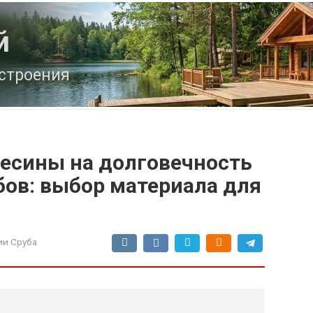
й
строения
есины на долговечность
бов: выбор материала для
ии Сруба