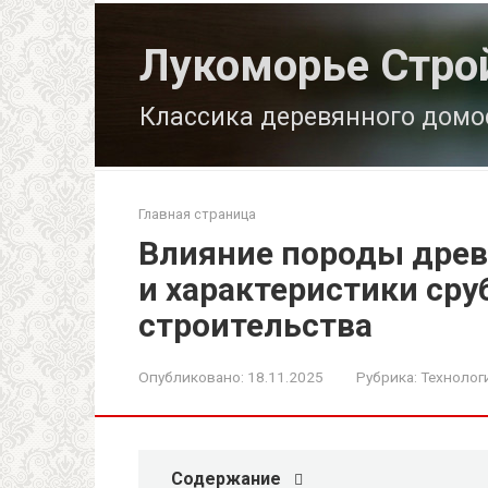
Перейти
к
Лукоморье Стро
контенту
Классика деревянного домо
Главная страница
Влияние породы древ
и характеристики сру
строительства
Опубликовано:
18.11.2025
Рубрика:
Технолог
Содержание