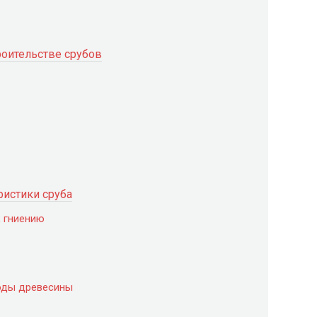
оительстве срубов
ристики сруба
к гниению
оды древесины