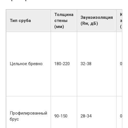
Толщина
Ко
Звукоизоляция
Тип сруба
стены
зву
(Rw, дБ)
(мм)
(α)
Цельное бревно
180-220
32-38
0.12
Профилированный
90-150
28-34
0.10
брус