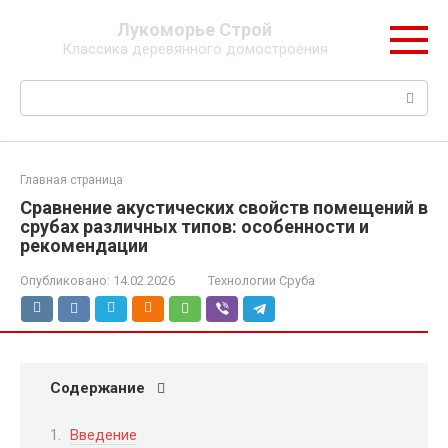
Перейти
Лукоморье Строй
к
Классика деревянного домостроения
контенту
Поиск:
Главная страница
Сравнение акустических свойств помещений в
срубах различных типов: особенности и
рекомендации
Опубликовано:
14.02.2026
Технологии Сруба
Содержание
Введение