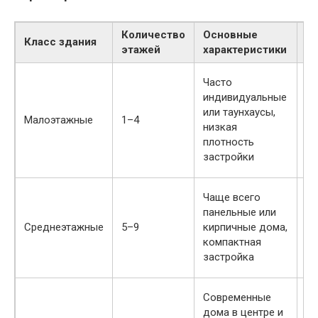
Количество
Основные
Класс здания
П
этажей
характеристики
Ти
Часто
бл
индивидуальные
пр
или таунхаусы,
Малоэтажные
1–4
от
низкая
ли
плотность
уд
застройки
се
Чаще всего
О
панельные или
ба
Среднеэтажные
5–9
кирпичные дома,
уд
компактная
на
застройка
Ш
Современные
кв
дома в центре и