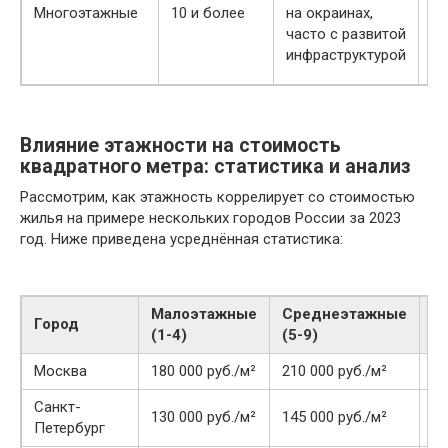
ра
Многоэтажные
10 и более
на окраинах,
ин
часто с развитой
п
инфраструктурой
в
Влияние этажности на стоимость
квадратного метра: статистика и анализ
Рассмотрим, как этажность коррелирует со стоимостью
жилья на примере нескольких городов России за 2023
год. Ниже приведена усреднённая статистика:
Малоэтажные
Среднеэтажные
М
Город
(1-4)
(5-9)
(1
Москва
180 000 руб./м²
210 000 руб./м²
22
Санкт-
130 000 руб./м²
145 000 руб./м²
15
Петербург