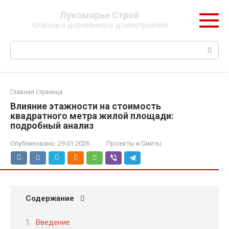
Перейти
Лукоморье Строй
к
Классика деревянного домостроения
контенту
Поиск:
Главная страница
Влияние этажности на стоимость
квадратного метра жилой площади:
подробный анализ
Опубликовано:
29.01.2026
Проекты и Сметы
Содержание
Введение