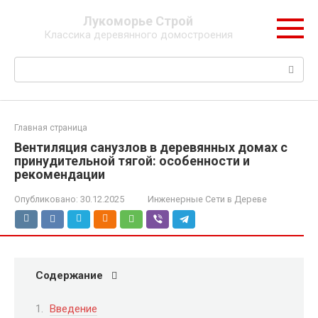
Перейти
Лукоморье Строй
к
Классика деревянного домостроения
контенту
Поиск:
Главная страница
Вентиляция санузлов в деревянных домах с
принудительной тягой: особенности и
рекомендации
Опубликовано:
30.12.2025
Инженерные Сети в Дереве
Содержание
Введение