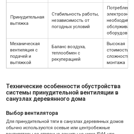
Потреблени
Стабильность работы,
электроэнерг
Принудительная
независимость от
необходимо
вытяжка
погодных условий
обслуживан
оборудован
Механическая
Высокая
Баланс воздуха,
вентиляция с
стоимость,
теплообмен с
подачей и
сложность
рекуперацией
вытяжкой
монтажа
Технические особенности обустройства
системы принудительной вентиляции в
санузлах деревянного дома
Выбор вентилятора
Для принудительной тяги в санузлах деревянных домов
обычно используются осевые или центробежные
вентиляторы со степенью защиты не ниже IP44, что