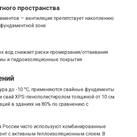
тного пространства
аментов — вентиляция препятствует накоплению
дфундаментной зоне.
х вод снижает риски промерзания/оттаивания
мы и гидроизоляционные покрытия.
ений
тура до -10 °C, применяются свайные фундаменты
м свай XPS-пенополистиролом толщиной от 10 см.
ций в зданиях на 80% по сравнению с
а России часто используют комбинированные
ент с активным теплоизоляционным слоем. В