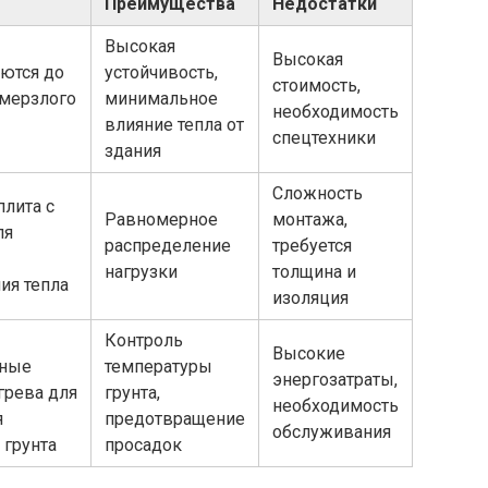
Преимущества
Недостатки
Высокая
Высокая
яются до
устойчивость,
стоимость,
 мерзлого
минимальное
необходимость
влияние тепла от
спецтехники
здания
Сложность
плита с
Равномерное
монтажа,
ля
распределение
требуется
нагрузки
толщина и
ия тепла
изоляция
Контроль
Высокие
ьные
температуры
энергозатраты,
грева для
грунта,
необходимость
я
предотвращение
обслуживания
 грунта
просадок