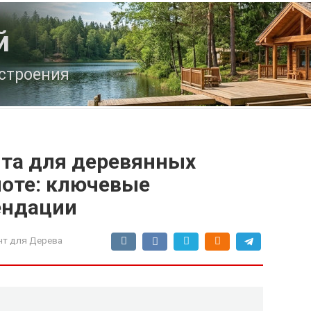
й
строения
та для деревянных
лоте: ключевые
ендации
т для Дерева