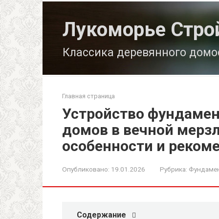
Перейти
к
Лукоморье Стро
контенту
Классика деревянного домо
Главная страница
Устройство фундамен
домов в вечной мерз
особенности и реком
Опубликовано:
19.01.2026
Рубрика:
Фундамен
Содержание