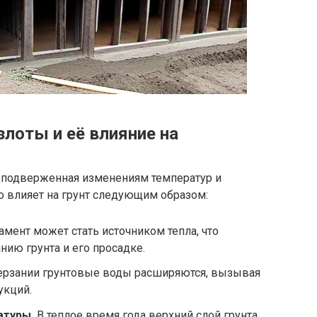
лоты и её влияние на
, подверженная изменениям температур и
о влияет на грунт следующим образом:
мент может стать источником тепла, что
нию грунта и его просадке.
рзании грунтовые воды расширяются, вызывая
укций.
атуры.
В теплое время года верхний слой грунта