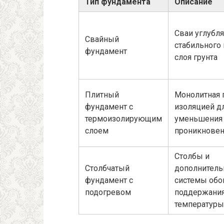
Тип фундамента
Описание
Сваи углубл
Свайный
стабильного
фундамент
слоя грунта
Плитный
Монолитная 
фундамент с
изоляцией д
термоизолирующим
уменьшения
слоем
проникновен
Столбы и
Столбчатый
дополнител
фундамент с
системы обо
подогревом
поддержани
температуры