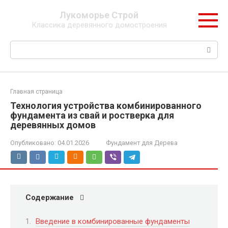
Перейти
Лукоморье Строй
к
Классика деревянного домостроения
контенту
Поиск:
Главная страница
Технология устройства комбинированного
фундамента из свай и ростверка для
деревянных домов
Опубликовано:
04.01.2026
Фундамент для Дерева
Содержание
Введение в комбинированные фундаменты