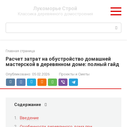
Перейти
Лукоморье Строй
к
Классика деревянного домостроения
контенту
Поиск:
Главная страница
Расчет затрат на обустройство домашней
мастерской в деревянном доме: полный гайд
Опубликовано:
05.02.2026
Проекты и Сметы
Содержание
Введение
Особенности деревянного дома при