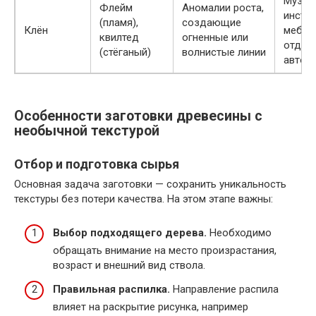
Музык
Флейм
Аномалии роста,
инстр
(пламя),
создающие
Клён
мебел
квилтед
огненные или
отдел
(стёганый)
волнистые линии
автои
Особенности заготовки древесины с
необычной текстурой
Отбор и подготовка сырья
Основная задача заготовки — сохранить уникальность
текстуры без потери качества. На этом этапе важны:
Выбор подходящего дерева.
Необходимо
обращать внимание на место произрастания,
возраст и внешний вид ствола.
Правильная распилка.
Направление распила
влияет на раскрытие рисунка, например