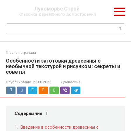
Перейти
Лукоморье Строй
к
Классика деревянного домостроения
контенту
Поиск:
Главная страница
Особенности заготовки древесины с
необычной текстурой и рисунком: секреты и
советы
Опубликовано:
25.08.2025
Древесина
Содержание
Введение в особенности древесины с