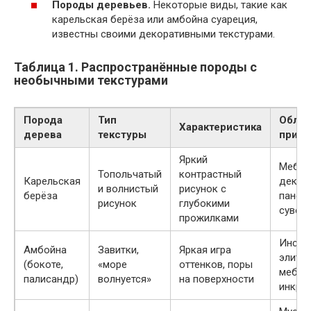
Породы деревьев.
Некоторые виды, такие как
карельская берёза или амбойна суареция,
известны своими декоративными текстурами.
Таблица 1. Распространённые породы с
необычными текстурами
Порода
Тип
Облас
Характеристика
дерева
текстуры
приме
Яркий
Мебел
Топольчатый
контрастный
Карельская
декор
и волнистый
рисунок с
берёза
панели
рисунок
глубокими
сувен
прожилками
Инстр
Амбойна
Завитки,
Яркая игра
элитн
(бокоте,
«море
оттенков, поры
мебел
палисандр)
волнуется»
на поверхности
инкру