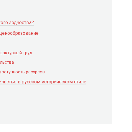
кого зодчества?
ценообразование
уфактурный труд
ельства
доступность ресурсов
тельство в русском историческом стиле