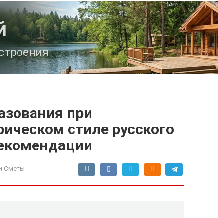
й
строения
азования при
рическом стиле русского
рекомендации
и Сметы