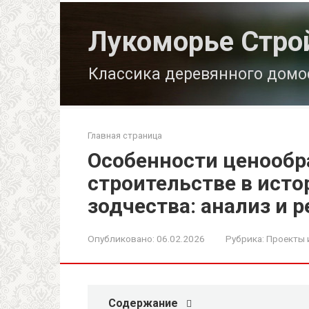
Перейти
к
Лукоморье Стро
контенту
Классика деревянного домо
Главная страница
Особенности ценообр
строительстве в исто
зодчества: анализ и 
Опубликовано:
06.02.2026
Рубрика:
Проекты 
Содержание