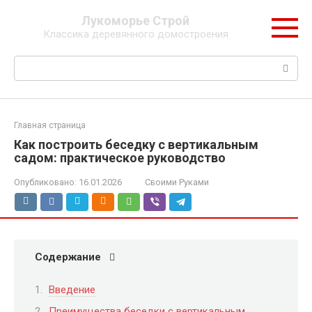
Перейти
Лукоморье Строй
к
Классика деревянного домостроения
контенту
Поиск:
Главная страница
Как построить беседку с вертикальным
садом: практическое руководство
Опубликовано:
16.01.2026
Своими Руками
Содержание
Введение
Преимущества беседки с вертикальным