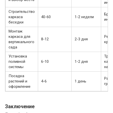
инст
Строительство
Брус
каркаса
40-60
1-2 недели
инст
беседки
Монтаж
каркаса для
Рейки
8-12
2-3 дня
вертикального
креп
сада
Установка
Труб
поливной
6-10
1-2 дня
капе
системы
насо
Посадка
Раст
растений и
4-6
1 день
грун
оформление
Заключение