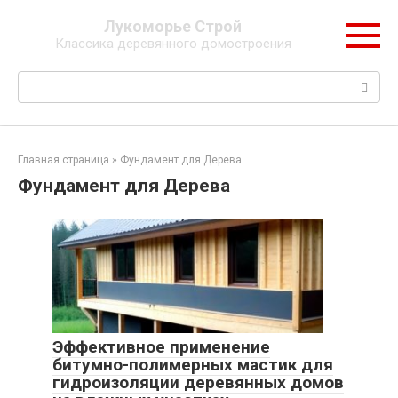
Перейти
Лукоморье Строй
к
Классика деревянного домостроения
контенту
Поиск:
Главная страница
»
Фундамент для Дерева
Фундамент для Дерева
Эффективное применение
битумно-полимерных мастик для
гидроизоляции деревянных домов